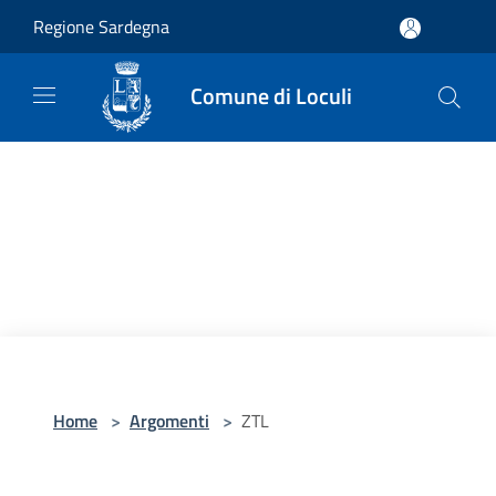
Salta al contenuto principale
Regione Sardegna
Comune di Loculi
Home
>
Argomenti
>
ZTL