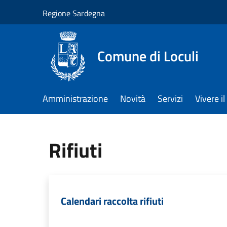
Salta al contenuto principale
Regione Sardegna
Comune di Loculi
Amministrazione
Novità
Servizi
Vivere 
Rifiuti
Calendari raccolta rifiuti