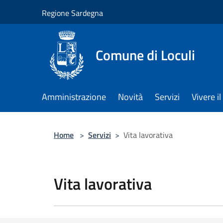
Salta al contenuto principale
Regione Sardegna
Comune di Loculi
Amministrazione
Novità
Servizi
Vivere 
Home
>
Servizi
>
Vita lavorativa
Vita lavorativa