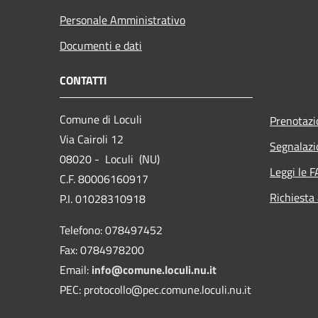
Personale Amministrativo
Documenti e dati
CONTATTI
Comune di Loculi
Prenotaz
Via Cairoli 12
Segnalazi
08020 - Loculi (NU)
Leggi le 
C.F. 80006160917
Richiesta
P.I. 01028310918
Telefono: 078497452
Fax: 0784978200
Email:
info@comune.loculi.nu.it
PEC: protocollo@pec.comune.loculi.nu.it