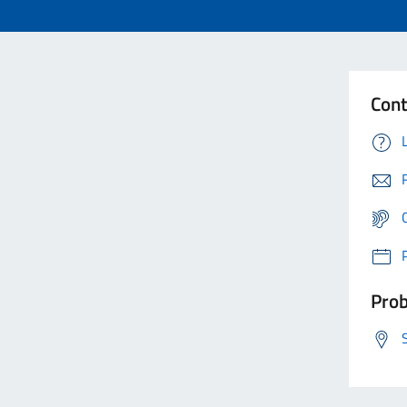
Cont
Prob