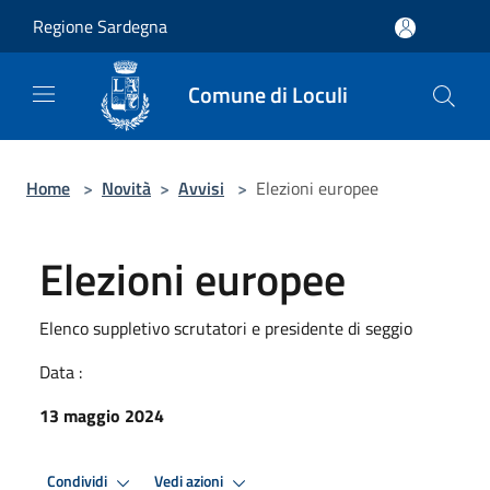
Salta al contenuto principale
Regione Sardegna
Comune di Loculi
Home
>
Novità
>
Avvisi
>
Elezioni europee
Elezioni europee
Elenco suppletivo scrutatori e presidente di seggio
Data :
13 maggio 2024
Condividi
Vedi azioni