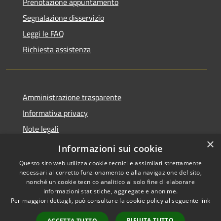
Prenotazione appuntamento
Segnalazione disservizio
Leggi le FAQ
Richiesta assistenza
Amministrazione trasparente
Informativa privacy
Note legali
×
Dichiarazione di accessibilità
Informazioni sui cookie
Questo sito web utilizza cookie tecnici e assimilati strettamente
necessari al corretto funzionamento e alla navigazione del sito,
nonché un cookie tecnico analitico al solo fine di elaborare
informazioni statistiche, aggregate e anonime.
RSS
Copyright © 2026 • Comune di
Per maggiori dettagli, può consultare la cookie policy al seguente
link
Accessibilità
Loculi • Powered by
Privacy
Municipium
Accesso
•
RIFIUTA TUTTO
ACCETTA TUTTO