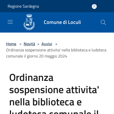
Salta al contenuto principale
Regione Sardegna
Comune di Loculi
Home
>
Novità
>
Avvisi
>
Ordinanza sospensione attivita' nella biblioteca e ludoteca
comunale il giorno 20 maggio 2024
Ordinanza
sospensione attivita'
nella biblioteca e
ludoteca comunale il