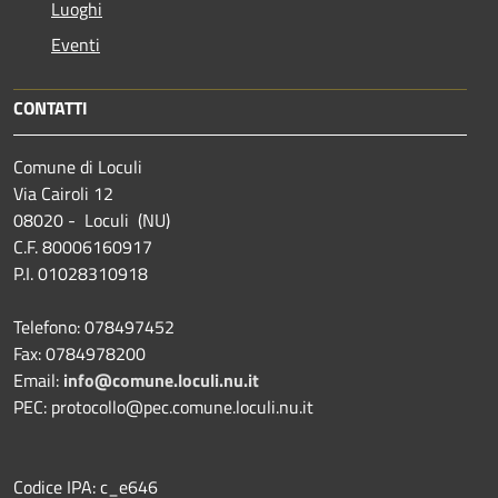
Luoghi
Eventi
CONTATTI
Comune di Loculi
Via Cairoli 12
08020 - Loculi (NU)
C.F. 80006160917
P.I. 01028310918
Telefono: 078497452
Fax: 0784978200
Email:
info@comune.loculi.nu.it
PEC: protocollo@pec.comune.loculi.nu.it
Codice IPA: c_e646