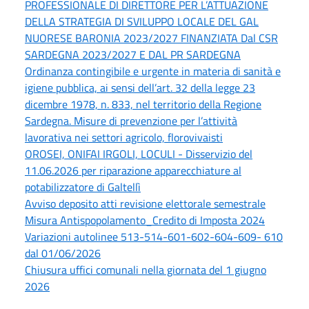
PROFESSIONALE DI DIRETTORE PER L’ATTUAZIONE
DELLA STRATEGIA DI SVILUPPO LOCALE DEL GAL
NUORESE BARONIA 2023/2027 FINANZIATA Dal CSR
SARDEGNA 2023/2027 E DAL PR SARDEGNA
Ordinanza contingibile e urgente in materia di sanità e
igiene pubblica, ai sensi dell’art. 32 della legge 23
dicembre 1978, n. 833, nel territorio della Regione
Sardegna. Misure di prevenzione per l’attività
lavorativa nei settori agricolo, florovivaisti
OROSEI, ONIFAI IRGOLI, LOCULI - Disservizio del
11.06.2026 per riparazione apparecchiature al
potabilizzatore di Galtellì
Avviso deposito atti revisione elettorale semestrale
Misura Antispopolamento_Credito di Imposta 2024
Variazioni autolinee 513-514-601-602-604-609- 610
dal 01/06/2026
Chiusura uffici comunali nella giornata del 1 giugno
2026