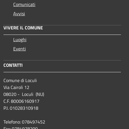
Comunicati
Avvisi
VIVERE IL COMUNE
Luoghi
Eventi
CONTATTI
Comune di Loculi
Via Cairoli 12
08020 - Loculi (NU)
C.F. 80006160917
P.I. 01028310918
Telefono: 078497452
Fax: 0784978200