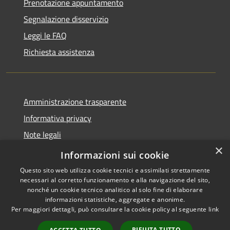
Prenotazione appuntamento
Segnalazione disservizio
Leggi le FAQ
Richiesta assistenza
Amministrazione trasparente
Informativa privacy
Note legali
×
Dichiarazione di accessibilità
Informazioni sui cookie
Questo sito web utilizza cookie tecnici e assimilati strettamente
necessari al corretto funzionamento e alla navigazione del sito,
nonché un cookie tecnico analitico al solo fine di elaborare
informazioni statistiche, aggregate e anonime.
RSS
Copyright © 2026 • Comune di
Per maggiori dettagli, può consultare la cookie policy al seguente
link
Accessibilità
Loculi • Powered by
Privacy
Municipium
Accesso
•
RIFIUTA TUTTO