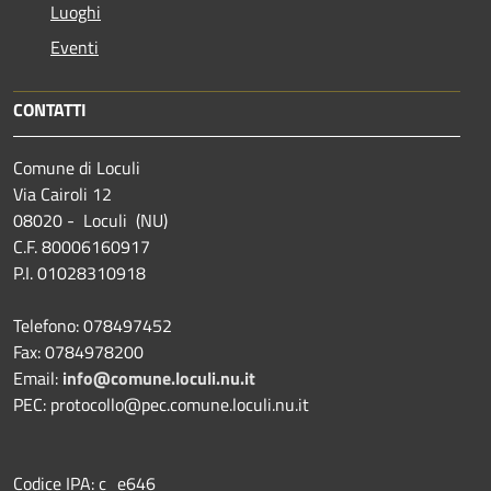
Luoghi
Eventi
CONTATTI
Comune di Loculi
Via Cairoli 12
08020 - Loculi (NU)
C.F. 80006160917
P.I. 01028310918
Telefono: 078497452
Fax: 0784978200
Email:
info@comune.loculi.nu.it
PEC: protocollo@pec.comune.loculi.nu.it
Codice IPA: c_e646