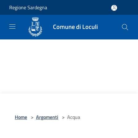
Salta al contenuto principale
Regione Sardegna
Comune di Loculi
Home
>
Argomenti
>
Acqua