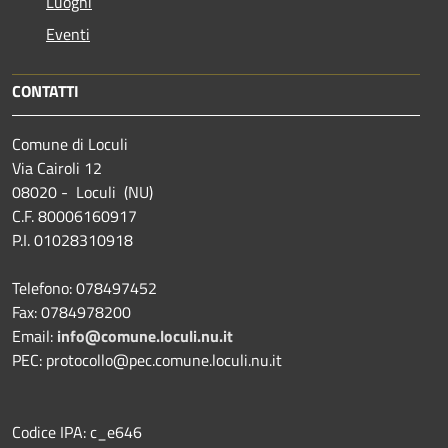
Luoghi
Eventi
CONTATTI
Comune di Loculi
Via Cairoli 12
08020 - Loculi (NU)
C.F. 80006160917
P.I. 01028310918
Telefono: 078497452
Fax: 0784978200
Email:
info@comune.loculi.nu.it
PEC: protocollo@pec.comune.loculi.nu.it
Codice IPA: c_e646